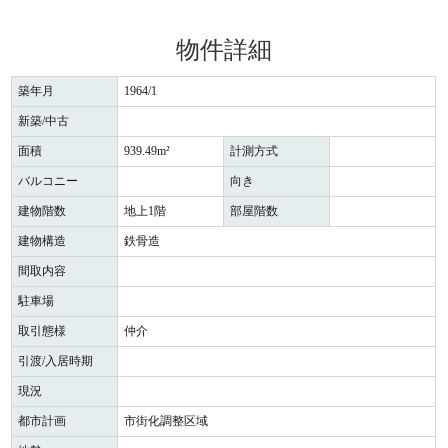
物件詳細
築年月
1964/1
新築/中古
面積
939.49m²
計測方式
バルコニー
向き
建物階数
地上1階
部屋階数
建物構造
鉄骨造
間取内容
駐車場
取引態様
仲介
引渡/入居時期
現況
都市計画
市街化調整区域