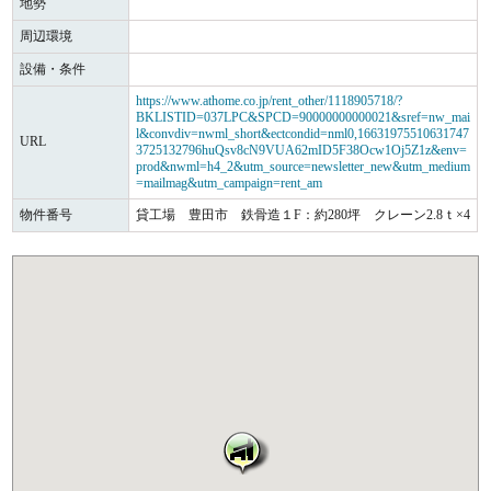
地勢
周辺環境
設備・条件
https://www.athome.co.jp/rent_other/1118905718/?
BKLISTID=037LPC&SPCD=90000000000021&sref=nw_mai
l&convdiv=nwml_short&ectcondid=nml0,16631975510631747
URL
3725132796huQsv8cN9VUA62mID5F38Ocw1Oj5Z1z&env=
prod&nwml=h4_2&utm_source=newsletter_new&utm_medium
=mailmag&utm_campaign=rent_am
物件番号
貸工場 豊田市 鉄骨造１F：約280坪 クレーン2.8ｔ×4