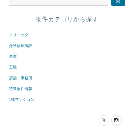
索
物件カテゴリから探す
クリニック
介護福祉施設
倉庫
工場
店舗・事務所
特選物件情報
1棟マンション
x.com
instag